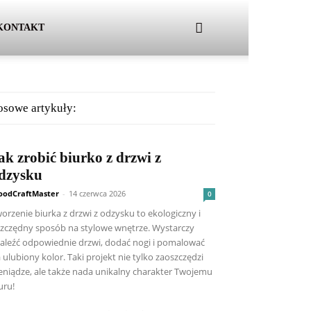
KONTAKT
osowe artykuły:
ak zrobić biurko z drzwi z
dzysku
odCraftMaster
-
14 czerwca 2026
0
orzenie biurka z drzwi z odzysku to ekologiczny i
zczędny sposób na stylowe wnętrze. Wystarczy
aleźć odpowiednie drzwi, dodać nogi i pomalować
 ulubiony kolor. Taki projekt nie tylko zaoszczędzi
eniądze, ale także nada unikalny charakter Twojemu
uru!