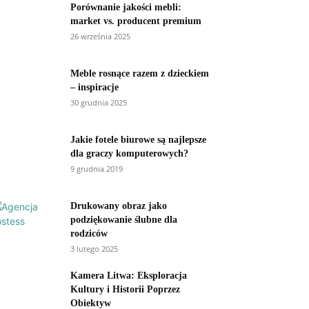
Porównanie jakości mebli:
market vs. producent premium
26 września 2025
Meble rosnące razem z dzieckiem
– inspiracje
30 grudnia 2025
Jakie fotele biurowe są najlepsze
dla graczy komputerowych?
9 grudnia 2019
Drukowany obraz jako
podziękowanie ślubne dla
rodziców
3 lutego 2025
Kamera Litwa: Eksploracja
Kultury i Historii Poprzez
Obiektyw