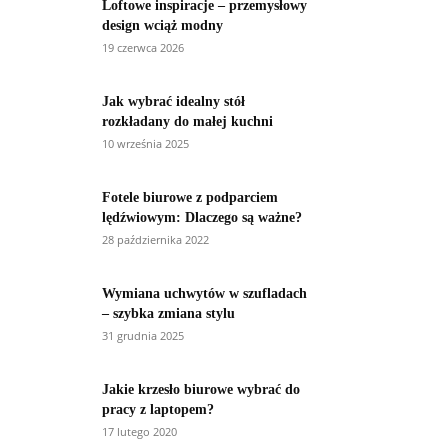
Loftowe inspiracje – przemysłowy
design wciąż modny
19 czerwca 2026
Jak wybrać idealny stół
rozkładany do małej kuchni
10 września 2025
Fotele biurowe z podparciem
lędźwiowym: Dlaczego są ważne?
28 października 2022
Wymiana uchwytów w szufladach
– szybka zmiana stylu
31 grudnia 2025
Jakie krzesło biurowe wybrać do
pracy z laptopem?
17 lutego 2020