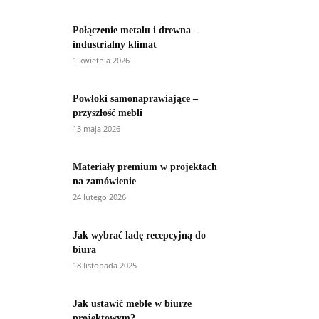
Połączenie metalu i drewna –
industrialny klimat
1 kwietnia 2026
Powłoki samonaprawiające –
przyszłość mebli
13 maja 2026
Materiały premium w projektach
na zamówienie
24 lutego 2026
Jak wybrać ladę recepcyjną do
biura
18 listopada 2025
Jak ustawić meble w biurze
projektowym?