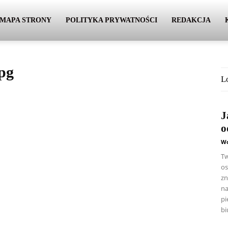
MAPA STRONY
POLITYKA PRYWATNOŚCI
REDAKCJA
pg
L
J
o
Wo
Tw
os
zn
na
pi
bi