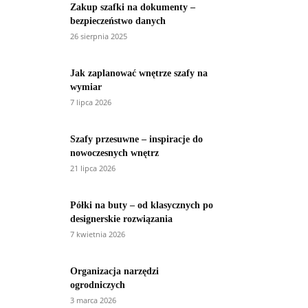
Zakup szafki na dokumenty –
bezpieczeństwo danych
26 sierpnia 2025
Jak zaplanować wnętrze szafy na
wymiar
7 lipca 2026
Szafy przesuwne – inspiracje do
nowoczesnych wnętrz
21 lipca 2026
Półki na buty – od klasycznych po
designerskie rozwiązania
7 kwietnia 2026
Organizacja narzędzi
ogrodniczych
3 marca 2026