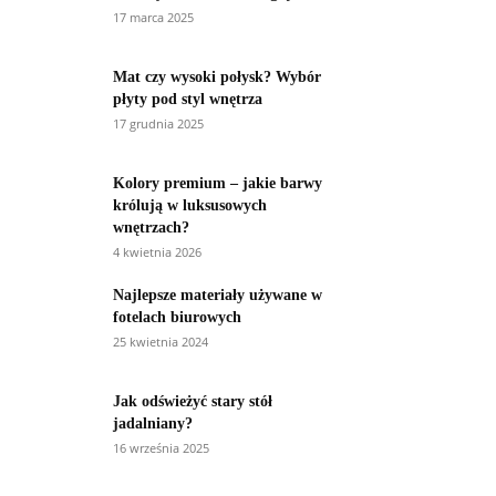
17 marca 2025
Mat czy wysoki połysk? Wybór
płyty pod styl wnętrza
17 grudnia 2025
Kolory premium – jakie barwy
królują w luksusowych
wnętrzach?
4 kwietnia 2026
Najlepsze materiały używane w
fotelach biurowych
25 kwietnia 2024
Jak odświeżyć stary stół
jadalniany?
16 września 2025