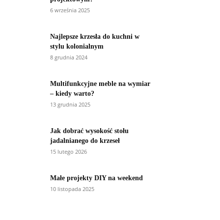
6 września 2025
Najlepsze krzesła do kuchni w
stylu kolonialnym
8 grudnia 2024
Multifunkcyjne meble na wymiar
– kiedy warto?
13 grudnia 2025
Jak dobrać wysokość stołu
jadalnianego do krzeseł
15 lutego 2026
Małe projekty DIY na weekend
10 listopada 2025