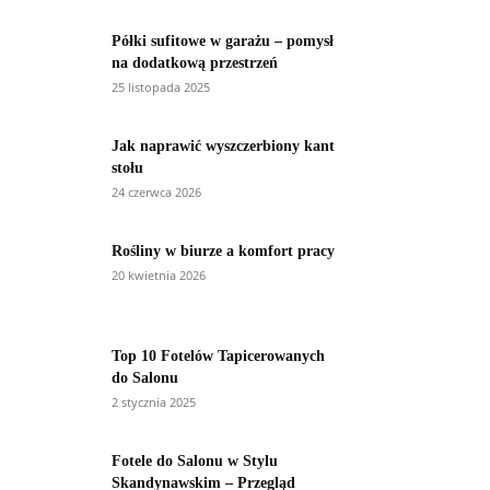
Półki sufitowe w garażu – pomysł
na dodatkową przestrzeń
25 listopada 2025
Jak naprawić wyszczerbiony kant
stołu
24 czerwca 2026
Rośliny w biurze a komfort pracy
20 kwietnia 2026
Top 10 Fotelów Tapicerowanych
do Salonu
2 stycznia 2025
Fotele do Salonu w Stylu
Skandynawskim – Przegląd